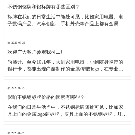
不锈钢铭牌和铝标牌有哪些区别？
标牌在我们的日常生活中随处可见，比如家用电器、电
子数码产品、汽车钥匙、手机外壳等产品上都有金属标
牌，但是这些金属标牌也会有所不同，其中最为常见的
就是材质不同，在金属标牌制作中，最常用的材质有不
2023-07-25
锈钢材质、铝合金材质、金属纯镍材质、锌合金材质
等，今天小编主要为大家介绍不锈钢铭牌和铝标牌有哪
欢迎广大客户参观我司工厂
些不一样。一、
尚鑫开厂至今10几年，大到家用电器，小到随身携带的
银行卡，都能出现尚鑫制作的金属/塑胶logo，在专业的
采购眼里，标牌就只有2种，一种是尚鑫的标牌，一种不
是尚鑫的标牌。 时刻做好准备 今天是一家长期与我司合
2023-07-25
作的客户审厂的日子，他们一行有5人，这5人分工明
确，各自审核自己负责的部分
影响不锈钢标牌价格的因素有哪些？
​在我们的日常生活当中，不锈钢标牌随处可见，比如家
具上面的金属logo商标牌，皮具上面的不锈钢标牌，耳机
logo，手机外壳logo...等等。经过蚀刻处理的不锈钢标牌
外观精致，高档大气，并且市场需求量很大，但是影响
2023-07-25
不锈钢标牌价格的因素有哪些呢？下面为大家解析： 第