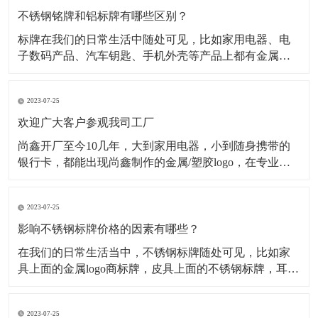
不锈钢铭牌和铝标牌有哪些区别？
标牌在我们的日常生活中随处可见，比如家用电器、电
子数码产品、汽车钥匙、手机外壳等产品上都有金属标
牌，但是这些金属标牌也会有所不同，其中最为常见的
就是材质不同，在金属标牌制作中，最常用的材质有不
2023-07-25
锈钢材质、铝合金材质、金属纯镍材质、锌合金材质
等，今天小编主要为大家介绍不锈钢铭牌和铝标牌有哪
欢迎广大客户参观我司工厂
些不一样。一、
尚鑫开厂至今10几年，大到家用电器，小到随身携带的
银行卡，都能出现尚鑫制作的金属/塑胶logo，在专业的
采购眼里，标牌就只有2种，一种是尚鑫的标牌，一种不
是尚鑫的标牌。 时刻做好准备 今天是一家长期与我司合
2023-07-25
作的客户审厂的日子，他们一行有5人，这5人分工明
确，各自审核自己负责的部分
影响不锈钢标牌价格的因素有哪些？
​在我们的日常生活当中，不锈钢标牌随处可见，比如家
具上面的金属logo商标牌，皮具上面的不锈钢标牌，耳机
logo，手机外壳logo...等等。经过蚀刻处理的不锈钢标牌
外观精致，高档大气，并且市场需求量很大，但是影响
2023-07-25
不锈钢标牌价格的因素有哪些呢？下面为大家解析： 第